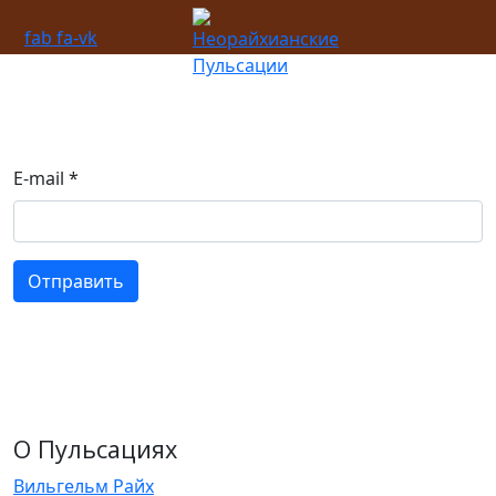
fab fa-vk
E-mail
*
Отправить
О Пульсациях
Вильгельм Райх