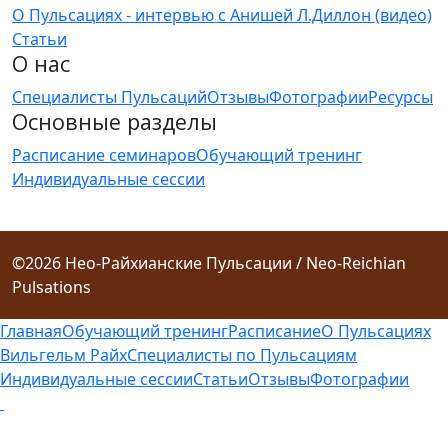
О Пульсациях - интервью с Анишей Л.Диллон (видео)
Статьи
О нас
Специалисты Пульсаций
Отзывы
Фотографии
Ресурсы
Основные разделы
Расписание семинаров
Обучающий тренинг
Индивидуальные сессии
©2026 Нео-Райхианские Пульсации / Neo-Reichian
Pulsations
Главная
Обучающий тренинг
Расписание
О Пульсациях
Вильгельм Райх
Специалисты по Пульсациям
Индивидуальные сессии
Статьи
Отзывы
Фотографии