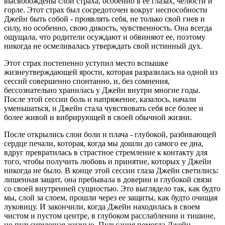
высвобождены слои страха, особенно в ее глазах, челюсти и
горле. Этот страх был сосредоточен вокруг неспособности
Джейн быть собой - проявлять себя, не только свой гнев и
силу, но особенно, свою дикость, чувственность. Она всегда
ощущала, что родители осуждают и обвиняют ее, поэтому
никогда не осмеливалась утверждать свой истинный дух.
Этот страх постепенно уступил место вспышке
жизнеутверждающей ярости, которая разразилась на одной из
сессий совершенно спонтанно, и, без сомнения,
бессознательно хранилась у Джейн внутри многие годы.
После этой сессии боль и напряжение, казалось, начали
уменьшаться, и Джейн стала чувствовать себя все более и
более живой и вибрирующей в своей обычной жизни.
После открылись слои боли и плача - глубокой, разбивающей
сердце печали, которая, когда мы дошли до самого ее дна,
вдруг превратилась в страстное стремление к контакту для
того, чтобы получить любовь и принятие, которых у Джейн
никогда не было. В конце этой сессии глаза Джейн светились:
лишенная защит, она пребывала в доверии и глубокой связи
со своей внутренней сущностью. Это выглядело так, как будто
мы, слой за слоем, прошли через ее защиты, как будто очищая
луковицу. И закончили, когда Джейн находилась в своем
чистом и пустом центре, в глубоком расслаблении и тишине,
но пульсирующая жизнью. Пульсация помогла Джейн