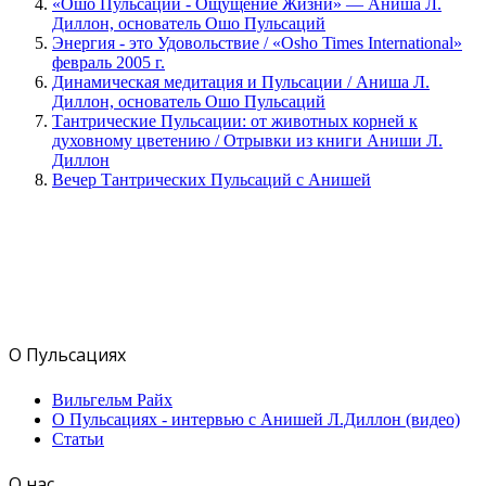
«Ошо Пульсации - Ощущение Жизни» — Аниша Л.
Диллон, основатель Ошо Пульсаций
Энергия - это Удовольствие / «Osho Times International»
февраль 2005 г.
Динамическая медитация и Пульсации / Аниша Л.
Диллон, основатель Ошо Пульсаций
Тантрические Пульсации: от животных корней к
духовному цветению / Отрывки из книги Аниши Л.
Диллон
Вечер Тантрических Пульсаций с Анишей
О Пульсациях
Вильгельм Райх
О Пульсациях - интервью с Анишей Л.Диллон (видео)
Статьи
О нас