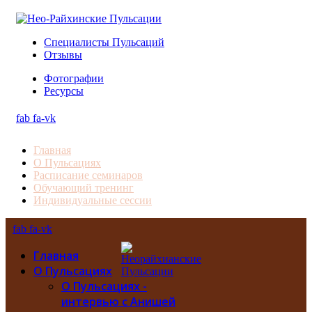
Специалисты Пульсаций
Отзывы
Фотографии
Ресурсы
fab fa-vk
Главная
О Пульсациях
Расписание семинаров
Обучающий тренинг
Индивидуальные сессии
fab fa-vk
Главная
О Пульсациях
О Пульсациях -
интервью с Анишей