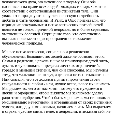
человеческого духа, заключенного в тюрьму. Они оба
настаивали на праве всех людей, молодых и старых, жить в
соответствии с естественными инстинктами тела. Они
уважают и празднуют нашу человеческую потребность
любить и быть любимыми. И Райх, и Ошо признавали, что
отрицание сексуальных и психологических потребностей
является не только причиной неврозов, но и более серьезных
умственных болезней. Отрицание того, что естественно,
вызвало повсеместно распространенное искажение
человеческой природы.
Мы все психологически, социально и религиозно
обусловлены. Большинство людей даже не осознают этого.
Семья и родители, церковь и школа принуждают детей жить,
думать и чувствовать в пределах жестких ограничений,
гораздо в меньшей степени, чем они способны. Мы научены
тому, что мальчики не плачут, а девочки не испытывают гнев.
Нам сказали, что все должны прятать проявления своей
сексуальности и любви - или, лучше всего, вовсе их не иметь.
Мы делаем то, чего от нас хотят, потому что нуждаемся в
любви и одобрении, чтобы выжить: мы заключаем сделку
ради этого одобрения. Чтобы быть хорошими, мы становимся
эмоционально нечестными и отрезанными от своих истинных
чувств, или, другими словами, начинаем лгать. Мы вырастаем
в страхе, чувстве вины, гневе, в депрессии, втискивая себя не