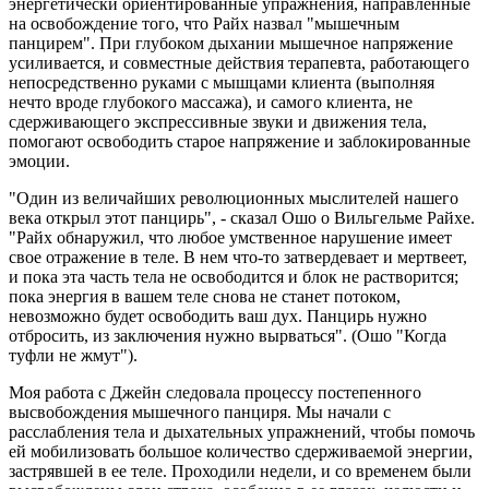
энергетически ориентированные упражнения, направленные
на освобождение того, что Райх назвал "мышечным
панцирем". При глубоком дыхании мышечное напряжение
усиливается, и совместные действия терапевта, работающего
непосредственно руками с мышцами клиента (выполняя
нечто вроде глубокого массажа), и самого клиента, не
сдерживающего экспрессивные звуки и движения тела,
помогают освободить старое напряжение и заблокированные
эмоции.
"Один из величайших революционных мыслителей нашего
века открыл этот панцирь", - сказал Ошо о Вильгельме Райхе.
"Райх обнаружил, что любое умственное нарушение имеет
свое отражение в теле. В нем что-то затвердевает и мертвеет,
и пока эта часть тела не освободится и блок не растворится;
пока энергия в вашем теле снова не станет потоком,
невозможно будет освободить ваш дух. Панцирь нужно
отбросить, из заключения нужно вырваться". (Ошо "Когда
туфли не жмут").
Моя работа с Джейн следовала процессу постепенного
высвобождения мышечного панциря. Мы начали с
расслабления тела и дыхательных упражнений, чтобы помочь
ей мобилизовать большое количество сдерживаемой энергии,
застрявшей в ее теле. Проходили недели, и со временем были