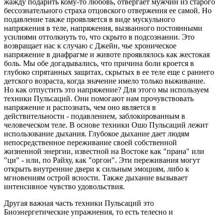
жажду подарить кому-то любовь, отвергает мужчин из старого
бессознательного страха отцовского отвержения ее самой. Но
подавление также проявляется в виде мускульного
напряжения в теле, напряжения, вызванного постоянными
усилиями оттолкнуть то, что скрыто в подсознании. Это
возвращает нас к случаю с Джейн, чье хроническое
напряжение в диафрагме и животе проявлялось как жестокая
боль. Мы обе догадывались, что причина боли кроется в
глубоко спрятанных защитах, скрытых в ее теле еще с раннего
детского возраста, когда значение имело только выживание.
Но как отпустить это напряжение? Для этого мы используем
техники Пульсаций. Они помогают нам прочувствовать
напряжение и распознать, чем оно является в
действительности - подавлением, заблокированным в
человеческом теле. В основе техники Ошо Пульсаций лежит
использование дыхания. Глубокое дыхание дает людям
непосредственное переживание своей собственной
жизненной энергии, известной на Востоке как "прана" или
"ци" - или, по Райху, как "оргон". Эти переживания могут
открыть внутренние двери к сильным эмоциям, либо к
мгновениям острой ясности. Также дыхание вызывает
интенсивное чувство удовольствия.
Другая важная часть техники Пульсаций это
Биоэнергетические упражнения, то есть телесно и