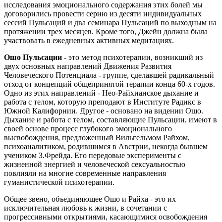
исследования эмоционального содержания этих болей мы
договорились провести серию из десяти индивидуальных
сессий Пульсаций и два семинара Пульсаций по выходным на
протяжении трех месяцев. Кроме того, Джейн должна была
участвовать в ежедневных активных медитациях.
Ошо Пульсации
- это метод психотерапии, возникший из
двух основных направлений Движения Развития
Человеческого Потенциала - группе, сделавшей радикальный
отход от концепций общепринятой терапии конца 60-х годов.
Одно из этих направлений - Нео-Райхианское дыхание и
работа с телом, которую преподают в Институте Радикс в
Южной Калифорнии. Другое - основано на видении Ошо.
Дыхание и работа с телом, составляющие Пульсации, имеют в
своей основе процесс глубокого эмоционального
высвобождения, предложенный Вильгельмом Райхом,
психоаналитиком, родившимся в Австрии, некогда бывшем
учеником З.Фрейда. Его передовые эксперименты с
жизненной энергией и человеческой сексуальностью
повлияли на многие современные направления
гуманистической психотерапии.
Общее звено, объединяющее Ошо и Райха - это их
исключительная любовь к жизни, в сочетании с
прогрессивными открытиями, касающимися освобождения