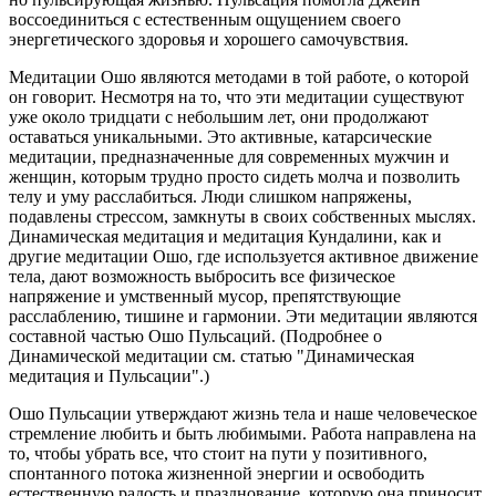
воссоединиться с естественным ощущением своего
энергетического здоровья и хорошего самочувствия.
Медитации Ошо являются методами в той работе, о которой
он говорит. Несмотря на то, что эти медитации существуют
уже около тридцати с небольшим лет, они продолжают
оставаться уникальными. Это активные, катарсические
медитации, предназначенные для современных мужчин и
женщин, которым трудно просто сидеть молча и позволить
телу и уму расслабиться. Люди слишком напряжены,
подавлены стрессом, замкнуты в своих собственных мыслях.
Динамическая медитация и медитация Кундалини, как и
другие медитации Ошо, где используется активное движение
тела, дают возможность выбросить все физическое
напряжение и умственный мусор, препятствующие
расслаблению, тишине и гармонии. Эти медитации являются
составной частью Ошо Пульсаций. (Подробнее о
Динамической медитации см. статью "Динамическая
медитация и Пульсации".)
Ошо Пульсации утверждают жизнь тела и наше человеческое
стремление любить и быть любимыми. Работа направлена на
то, чтобы убрать все, что стоит на пути у позитивного,
спонтанного потока жизненной энергии и освободить
естественную радость и празднование, которую она приносит.